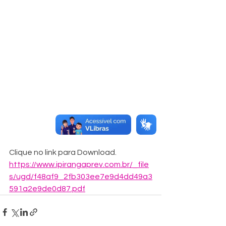
Clique no link para Download.
https://www.ipirangaprev.com.br/_file
s/ugd/f48af9_2fb303ee7e9d4dd49a3
591a2e9de0d87.pdf