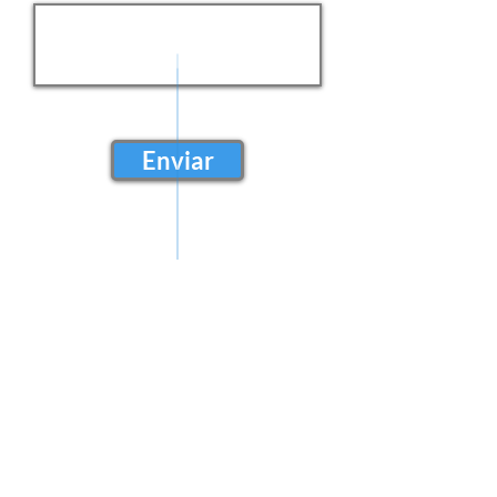
Enviar
CONTATO
Rua: Alcides Ribeiro de Macedo, sn - Centro CEP
84450-000
- Ipiranga - Pr
ipirangaprev@ipiranga.pr.gov.br
(42) 3242 8513