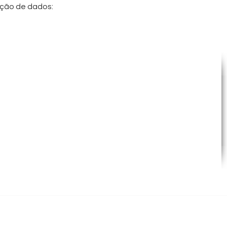
eção de dados:
de Macedo, sn - Centro CEP
- Pr
gov.br
ítica de Privacidade
LGPD
Desenvolv