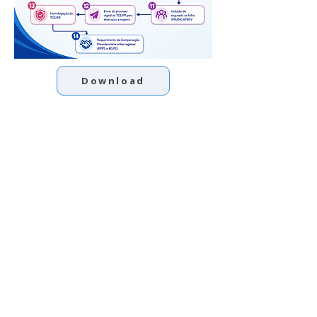
Download
CONTATO
Rua: Alcides Ribeiro de Macedo, sn - Centro CEP
84450-000
- Ipiranga - Pr
ipirangaprev@ipiranga.pr.gov.br
(42) 3242 8513
LINKS IMPORTANTES
> Transparência
> Ouvidoria
> Acesso à Informação