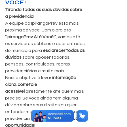
VOCÊ!
Tirando todas as suas dúvidas sobre 
a previdência!
A equipe do IpirangaPrev está mais 
próxima de você! Com o projeto 
"IpirangaPrev Até Você!"
, vamos até 
os servidores públicos e aposentados 
do município para 
esclarecer todas as 
dúvidas
 sobre aposentadorias, 
pensões, contribuições, regras 
previdenciárias e muito mais.
Nosso objetivo é levar 
informação 
clara, correta e 
acessível
 diretamente até quem mais 
precisa. Se você ainda tem alguma 
dúvida sobre seus direitos ou quer 
entender melhor o funcionamento da 
previdência municipal, 
essa é a sua 
oportunidade!